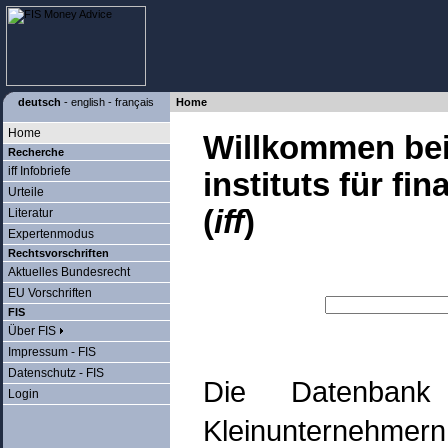
deutsch
-
english
-
français
Home
Home
Willkommen be
Recherche
iff Infobriefe
instituts für fi
Urteile
(
iff
)
Literatur
Expertenmodus
Rechtsvorschriften
Aktuelles Bundesrecht
EU Vorschriften
FIS
Über FIS
Impressum - FIS
Datenschutz - FIS
Die Datenbank
Login
Kleinunterneh