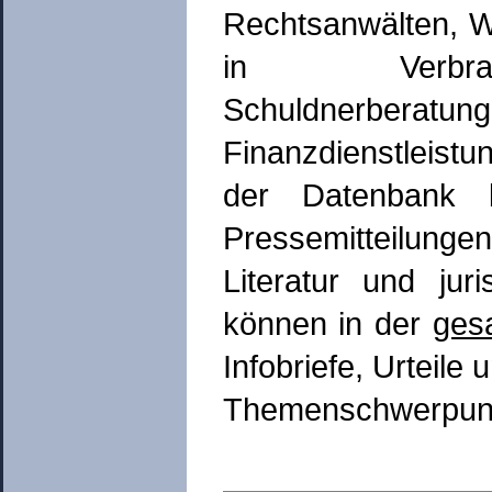
Rechtsanwälten, W
in Verbrau
Schuldnerberat
Finanzdienstleistu
der Datenbank b
Pressemitteilunge
Literatur und jur
können in der
ges
Infobriefe, Urteile
Themenschwerpunkt