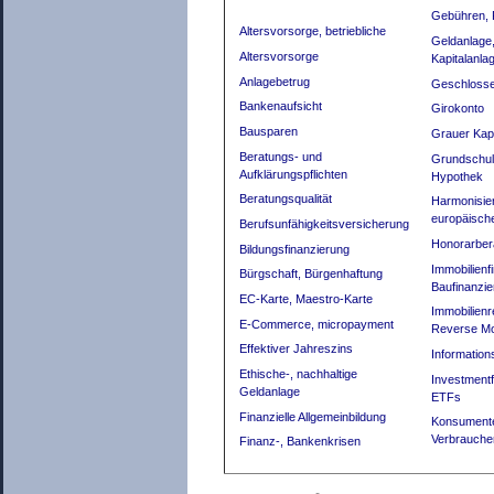
Gebühren, 
Altersvorsorge, betriebliche
Geldanlage
Altersvorsorge
Kapitalanla
Anlagebetrug
Geschloss
Bankenaufsicht
Girokonto
Bausparen
Grauer Kap
Beratungs- und
Grundschul
Aufklärungspflichten
Hypothek
Beratungsqualität
Harmonisie
europäisch
Berufsunfähigkeitsversicherung
Honorarber
Bildungsfinanzierung
Immobilienf
Bürgschaft, Bürgenhaftung
Baufinanzi
EC-Karte, Maestro-Karte
Immobilienr
E-Commerce, micropayment
Reverse M
Effektiver Jahreszins
Information
Ethische-, nachhaltige
Investment
Geldanlage
ETFs
Finanzielle Allgemeinbildung
Konsument
Verbrauche
Finanz-, Banken­krisen