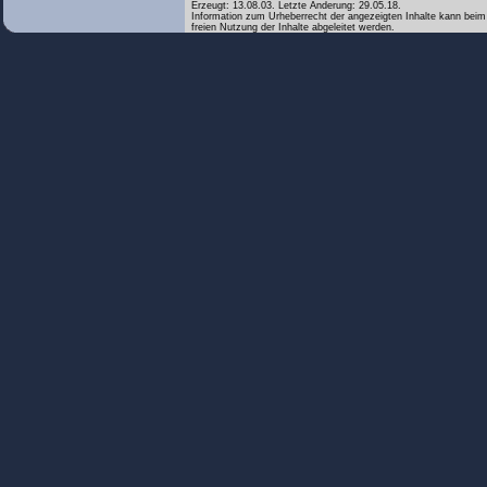
Erzeugt: 13.08.03. Letzte Änderung: 29.05.18.
Information zum Urheberrecht der angezeigten Inhalte kann beim 
freien Nutzung der Inhalte abgeleitet werden.